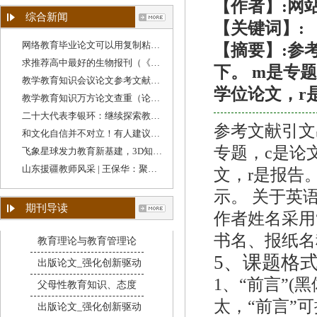
【作者】:网
综合新闻
【关键词】:
网络教育毕业论文可以用复制粘贴吗（学校教育
【摘要】:参
求推荐高中最好的生物报刊（《教育教学》期刊
下。 m是专
教学教育知识会议论文参考文献格式（教育类论
学位论文，r
教学教育知识万方论文查重（论文查重跟教学设
二十大代表李银环：继续探索教育教学方法，守
参考文献引文
和文化自信并不对立！有人建议降低“英语教学
专题，c是论
飞象星球发力教育新基建，3D知识图谱助力教学质
山东援疆教师风采 | 王保华：聚焦教学质量提升
文，r是报告
示。 关于英
期刊导读
作者姓名采用
书名、报纸名
教育理论与教育管理论
5、
课题格
出版论文_强化创新驱动
1、“前言”(
父母性教育知识、态度
太，“前言”可
出版论文_强化创新驱动