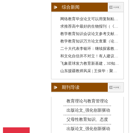
综合新闻
网络教育毕业论文可以用复制粘贴吗（学校教育
求推荐高中最好的生物报刊（《教育教学》期刊
教学教育知识会议论文参考文献格式（教育类论
教学教育知识万方论文查重（论文查重跟教学设
二十大代表李银环：继续探索教育教学方法，守
和文化自信并不对立！有人建议降低“英语教学
飞象星球发力教育新基建，3D知识图谱助力教学质
山东援疆教师风采 | 王保华：聚焦教学质量提升
期刊导读
教育理论与教育管理论
出版论文_强化创新驱动
父母性教育知识、态度
出版论文_强化创新驱动