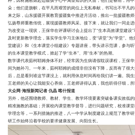
种，因材施教燃起边疆孩子心中渴望知识的火苗；他们是春雨，用中
朵；他们是旗帜，在平凡而艰苦的岗位上无私奉献，书写出不平凡的
来之际，山东援疆开展教育援疆集中推进月活动，推出一批援疆教师
弘扬尊师重教传统，展现援疆教师风采。接下来，就让我们一同走进
为改变这一现状，王保华在评课研讨会上提出了“生本高效课堂建设”
及时更新教学理念，落实学生学习主体地位，变“讲堂”为“学堂”。
堂建设》和《生本课堂小组建设》专题讲座，带头讲示范课，参与听
的生本课堂教学模式，掀起了学“生本”、用“生本”的热潮。
数学课代表茹柯耶姆身体不好，经常因为生病请假耽误课程，王保华
间为她补习。一年来，茹柯耶姆的成绩非但没有下降，反而有了很大
后，总是看到谁这节课没上，就利用休息时间再给我们讲一遍。我生
王老师的关心让我能安心养病，王老师讲得认真，我也听得仔细，所
大众网·海报新闻记者 仇晶 喀什报道
另外，他还围绕教师、教材、学生、教学环境要素突破备课实效低的
精准施教的基础；开展校内课堂教学督导，进行问题研究，校准课堂
学理念等，一系列措施的推进，八一中学从制度建设上规范了教学研
研工作始终沿着学校的要求健康发展、向阳生长。