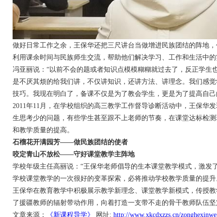
做好日常工作之余，王保华还把三尺讲台当做增进民族团结的阵地，
利用课余时间与民族师生交流，帮助他们解决学习、工作和生活中的
冯亚丽说：“以前不会的题或者知识点模模糊糊就过去了，反正学生
是不厌其烦的给我们讲，不仅讲知识，还讲方法、讲理念。我们感觉
技巧。我现在明白了，备课不仅是为了教会学生，更是为了提高自己
2011年11月，在学校组织的高三教学工作督导诊断活动中，王保华
生思考少的问题，有些学生甚至跟不上老师的节奏，在课堂达标检测
和教学质量的提高。
石榴花开满园芳——做民族团结的使者
咬定青山不放松——守好课堂教学主阵地
学校年级主任高丽说：“王保华老师倡导的生本课堂教学模式，激发
学校课堂教学的一次很好的变革探索，必将推动学校教学质量的提升
王保华在教育教学中积极展示教学新理念、课堂教学新模式，传授教
了援疆教师的辐射带动作用，向着打造一支带不走的骨干教师队伍坚
文章来源：
《新课程导学》
网址:
http://www.xkcdxzzs.cn/zonghexinwe