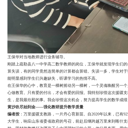
王保华对当地教师进行业务辅导。
刚踏上疏勒县八一中学高二数学教师的岗位，王保华就发现学生们的
算失误，有的同学竟然连简单的计算都会算错。失误一多，学生对于
能明显感到学生们兴趣缺失，听课学习的热情不高。
在王保华的心中，教育是一棵树摇动另一棵树，一个灵魂唤醒另一个
心做教育。只有爱的付出，才会有爱的回报。我特别珍惜这次援疆支
生，是我最欣慰的事。我会珍惜这次机会，努力提高学生的数学成绩
黄沙吹尽始到金——强化教研提升教学质量
编者按
：万里援疆支教路，一片丹心育新苗。自2020年以来，已有92
大学生，响应山东省委省政府的号召，前赴后继跨越万里来到喀什支