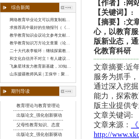
【作者】:网
综合新闻
【关键词】:
网络教育毕业论文可以用复制粘贴吗（学校教育
【摘要】:文
求推荐高中最好的生物报刊（《教育教学》期刊
心，以教育服
教学教育知识会议论文参考文献格式（教育类论
版新业态，通
教学教育知识万方论文查重（论文查重跟教学设
化教育科研
二十大代表李银环：继续探索教育教学方法，守
和文化自信并不对立！有人建议降低“英语教学
文章摘要:近
飞象星球发力教育新基建，3D知识图谱助力教学质
山东援疆教师风采 | 王保华：聚焦教学质量提升
服务为抓手，
通过深入挖掘
期刊导读
能力，探索教
版主业提供专
教育理论与教育管理论
文章关键词:
出版论文_强化创新驱动
文章来源：
《
父母性教育知识、态度
http://www.xk
出版论文_强化创新驱动