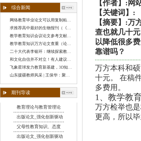
【作者】:网
综合新闻
【关键词】:
网络教育毕业论文可以用复制粘贴吗（学校教育
【摘要】:万
求推荐高中最好的生物报刊（《教育教学》期刊
查也就几十元。
教学教育知识会议论文参考文献格式（教育类论
以降低很多费
教学教育知识万方论文查重（论文查重跟教学设
靠谱吗？
二十大代表李银环：继续探索教育教学方法，守
和文化自信并不对立！有人建议降低“英语教学
万方本科和硕
飞象星球发力教育新基建，3D知识图谱助力教学质
山东援疆教师风采 | 王保华：聚焦教学质量提升
十元。 在稿件
多费用。
期刊导读
1、
教学教
万方检举也是
教育理论与教育管理论
更高，所以毕
出版论文_强化创新驱动
父母性教育知识、态度
出版论文_强化创新驱动