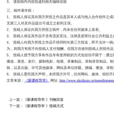
3、 请按稿件内容投递到相关编辑信箱
三、稿件著作权：
1、 投稿人保证其向我方所投之作品是其本人或与他人合作创作之
无第三人对其作品提出可成立之权利主张。
2、 投稿人保证向我方所投之稿件，尚未在任何媒体上发表。
3、 投稿人保证其作品不含有违反宪法、法律及损害社会公共利益之
4、 投稿人向我方所投之作品不得同时向第三方投送，即不允许一
为，则我方有权不向投稿人支付报酬。但我方在收到投稿人所投作品
5、 投稿人授予我方享有作品专有使用权的方式包括但不限于：通
播放、展览、发行、摄制电影、电视、录像制品、录制录音制品、制
辑，以及出版、许可其他媒体、网站及单位转载、摘编、播放、录制
6、 投稿人委托我方声明，未经我方许可，任何网站、媒体、组织不
文章来源：
《新课程导学》
网址:
http://www.xkcdxzzs.cn/tongzhigong
上一篇：
《新课程导学 》刊物宗旨
下一篇：
《新课程导学 》投稿方式