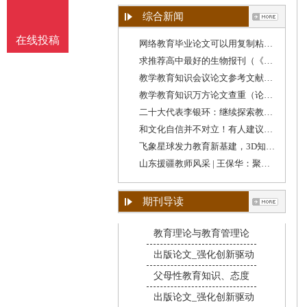
综合新闻
在线投稿
网络教育毕业论文可以用复制粘贴吗（学校教育
求推荐高中最好的生物报刊（《教育教学》期刊
教学教育知识会议论文参考文献格式（教育类论
教学教育知识万方论文查重（论文查重跟教学设
二十大代表李银环：继续探索教育教学方法，守
和文化自信并不对立！有人建议降低“英语教学
飞象星球发力教育新基建，3D知识图谱助力教学质
山东援疆教师风采 | 王保华：聚焦教学质量提升
期刊导读
教育理论与教育管理论
出版论文_强化创新驱动
父母性教育知识、态度
出版论文_强化创新驱动