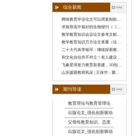
综合新闻
网络教育毕业论文可以用复制粘贴吗（学校教育
求推荐高中最好的生物报刊（《教育教学》期刊
教学教育知识会议论文参考文献格式（教育类论
教学教育知识万方论文查重（论文查重跟教学设
二十大代表李银环：继续探索教育教学方法，守
和文化自信并不对立！有人建议降低“英语教学
飞象星球发力教育新基建，3D知识图谱助力教学质
山东援疆教师风采 | 王保华：聚焦教学质量提升
期刊导读
教育理论与教育管理论
出版论文_强化创新驱动
父母性教育知识、态度
出版论文_强化创新驱动