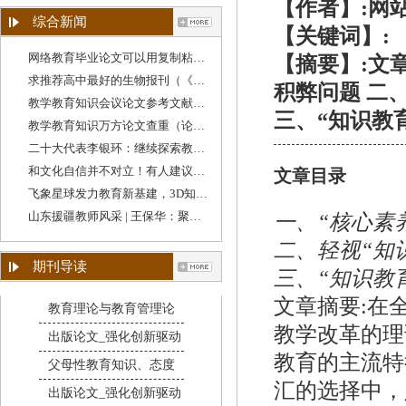
【作者】:网
综合新闻
【关键词】:
网络教育毕业论文可以用复制粘贴吗（学校教育
【摘要】:文
求推荐高中最好的生物报刊（《教育教学》期刊
积弊问题 二
教学教育知识会议论文参考文献格式（教育类论
三、“知识教
教学教育知识万方论文查重（论文查重跟教学设
二十大代表李银环：继续探索教育教学方法，守
和文化自信并不对立！有人建议降低“英语教学
文章目录
飞象星球发力教育新基建，3D知识图谱助力教学质
山东援疆教师风采 | 王保华：聚焦教学质量提升
一、“核心素
二、轻视“知
期刊导读
三、“知识教
文章摘要:在
教育理论与教育管理论
教学改革的理
出版论文_强化创新驱动
教育的主流特
父母性教育知识、态度
汇的选择中，
出版论文_强化创新驱动